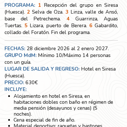
PROGRAMA:
1
Recepción del grupo en Siresa
(Huesca).
2
Selva de Oza.
3
Linza, valle de Ansó,
base del Petrechema.
4
Guarrinza, Aguas
Tuertas.
5
Lizara, puerto de Berera.
6
Gabardito,
collado del Foratón. Fin del programa.
FECHAS:
28 diciembre 2026 al 2 enero 2027.
GRUPO
MdM:
Mínimo 10/Máximo 14 personas
con un guía.
LUGAR DE SALIDA Y REGRESO:
Hotel en Siresa
(Huesca).
PRECIO:
630€
INCLUYE:
Alojamiento en hotel en Siresa, en
habitaciones dobles con baño en régimen de
media pensión (desayunos y cenas) (5
noches).
Cena especial de fin de año.
Material deportivo: raquetas y bastones.