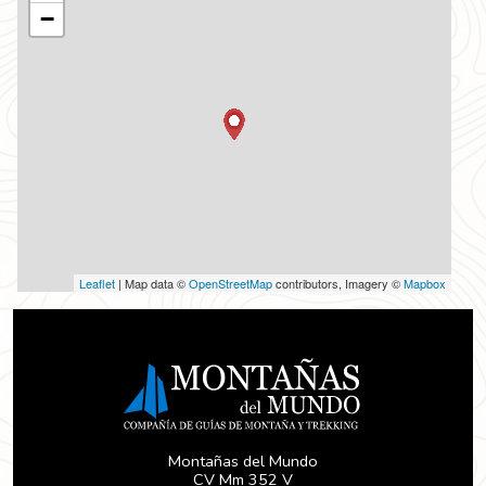
−
Leaflet
| Map data ©
OpenStreetMap
contributors, Imagery ©
Mapbox
Montañas del Mundo
CV Mm 352 V